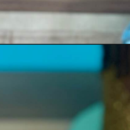
Opening
https://amycakesbakes.com/moist-golden-choco