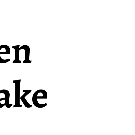
en
ake